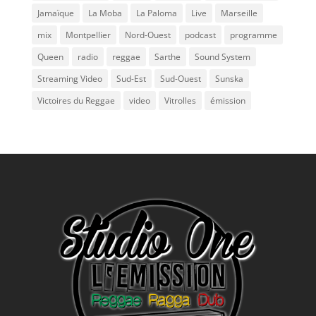
Jamaïque
La Moba
La Paloma
Live
Marseille
mix
Montpellier
Nord-Ouest
podcast
programme
Queen
radio
reggae
Sarthe
Sound System
Streaming Video
Sud-Est
Sud-Ouest
Sunska
Victoires du Reggae
video
Vitrolles
émission