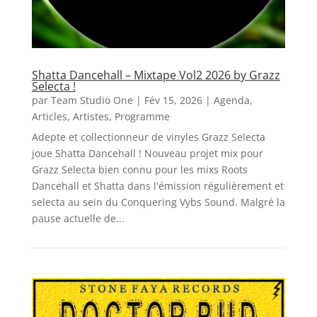
Shatta Dancehall – Mixtape Vol2 2026 by Grazz
Selecta !
par
Team Studio One
|
Fév 15, 2026
|
Agenda
,
Articles
,
Artistes
,
Programme
Adepte et collectionneur de vinyles Grazz Selecta
joue Shatta Dancehall ! Nouveau projet mix pour
Grazz Selecta bien connu pour les mixs Roots
Dancehall et Shatta dans l'émission régulièrement et
selecta au sein du Conquering Vybs Sound. Malgré la
pause actuelle de...