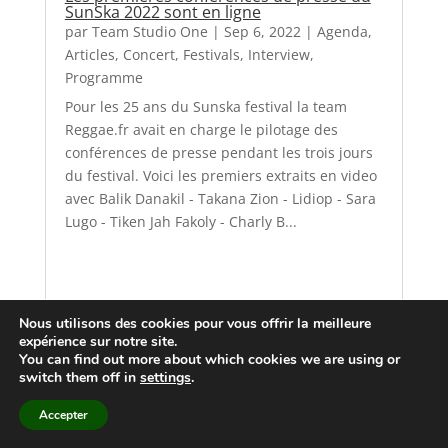
SunSka 2022 sont en ligne
par
Team Studio One
|
Sep 6, 2022
|
Agenda
,
Articles
,
Concert
,
Festivals
,
Interview
,
Programme
Pour les 25 ans du Sunska festival la team
Reggae.fr avait en charge le pilotage des
conférences de presse pendant les trois jours
du festival. Voici les premiers extraits en video
avec Balik Danakil - Takana Zion - Lidiop - Sara
Lugo - Tiken Jah Fakoly - Charly B...
Nous utilisons des cookies pour vous offrir la meilleure
expérience sur notre site.
You can find out more about which cookies we are using or
switch them off in
settings
.
Accepter
« Entrées précédentes