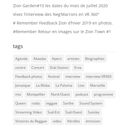
Zion Garden#10 les dates du mois de juillet 2020
Vivez l’interview des Neg’Marrons en VR 360°
# Remember Feedback Zion d’hiver 2019 en photos.
#Remember Retour en images sur le Zion Town #1
tags
Agenda
Akwaba
Apero
artistes
Biographies
centre
Concert
Dub Station
Erva
Feedback photos
festival
interview
interview VR360
Jamaïque
La Moba
La Paloma
Live
Marseille
mix
Montpellier
Nord-Ouest
podcast
programme
Queen
radio
reggae
Sarthe
Sound System
Streaming Video
Sud-Est
Sud-Ouest
Sunska
Victoires du Reggae
video
Vitrolles
émission