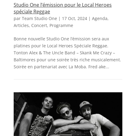
Studio One l’émission pour le Local Heroes
spéciale Reggae
par
Team Studio One
|
17 Oct, 2024
|
Agenda
,
Articles
,
Concert
,
Programme
Bonne nouvelle Studio One l’émission sera aux
platines pour le Local Heroes Spéciale Reggae.
Tonton Alex & The Uncle Band – Skank Me Crazy –
Baltimores pour une soirée très riche musicalement.
Soirée en partenariat avec La Moba. Fred ake...