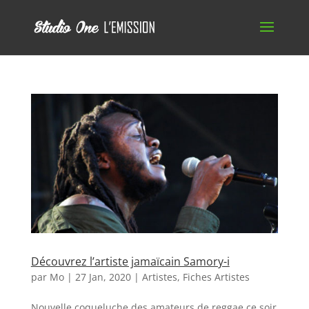
Découvrez l’artiste jamaïcain Samory-i
par
Mo
|
27 Jan, 2020
|
Artistes
,
Fiches Artistes
Nouvelle coqueluche des amateurs de reggae ce soir