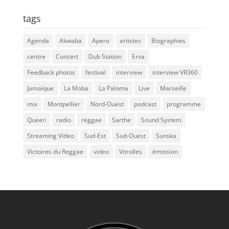
tags
Agenda
Akwaba
Apero
artistes
Biographies
centre
Concert
Dub Station
Erva
Feedback photos
festival
interview
interview VR360
Jamaïque
La Moba
La Paloma
Live
Marseille
mix
Montpellier
Nord-Ouest
podcast
programme
Queen
radio
reggae
Sarthe
Sound System
Streaming Video
Sud-Est
Sud-Ouest
Sunska
Victoires du Reggae
video
Vitrolles
émission