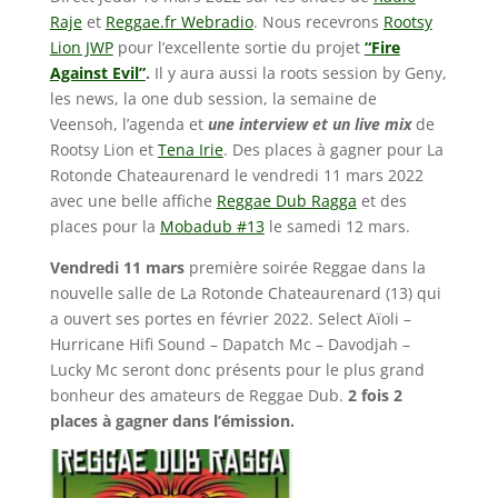
Raje
et
Reggae.fr Webradio
. Nous recevrons
Rootsy
Lion JWP
pour l’excellente sortie du projet
“Fire
Against Evil”
.
Il y aura aussi la roots session by Geny,
les news, la one dub session, la semaine de
Veensoh, l’agenda et
une interview et un live mix
de
Rootsy Lion et
Tena Irie
. Des places à gagner pour La
Rotonde Chateaurenard le vendredi 11 mars 2022
avec une belle affiche
Reggae Dub Ragga
et des
places pour la
Mobadub #13
le samedi 12 mars.
Vendredi 11 mars
première soirée Reggae dans la
nouvelle salle de La Rotonde Chateaurenard (13) qui
a ouvert ses portes en février 2022. Select Aïoli –
Hurricane Hifi Sound – Dapatch Mc – Davodjah –
Lucky Mc seront donc présents pour le plus grand
bonheur des amateurs de Reggae Dub.
2 fois 2
places à gagner dans l’émission.