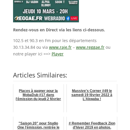
Rendez-vous en Direct via les liens ci-dessous.
102.5 et 90.3 en Fm pour les départements
30.13.34.84 ou via
www.raje.fr
–
www.reggae.fr
ou
notre player ici ==>
Player
Articles Similaires:
Places à gagner pour la
Massive's Corner #49 le
MobaDub #17 dans
samedi 19 février 2022 à
l'émission du jeudi 2 février
L'Akwaba !
"Saison 20" pour Studio
# Remember Feedback Zion
One l'émission, rentrée le
d'hiver 2019 en photos.