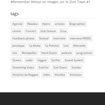
#Remember Retour en images sur le Zion Town #1
tags
Agenda
Akwaba
Apero
artistes
Biographies
centre
Concert
Dub Station
Erva
Feedback photos
festival
interview
interview VR360
Jamaïque
La Moba
La Paloma
Live
Marseille
mix
Montpellier
Nord-Ouest
podcast
programme
Queen
radio
reggae
Sarthe
Sound System
Streaming Video
Sud-Est
Sud-Ouest
Sunska
Victoires du Reggae
video
Vitrolles
émission