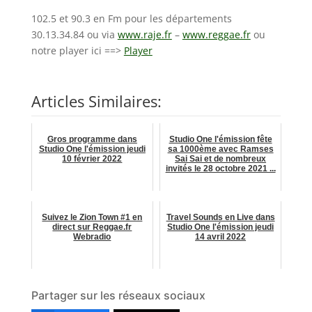
102.5 et 90.3 en Fm pour les départements
30.13.34.84 ou via
www.raje.fr
–
www.reggae.fr
ou
notre player ici ==>
Player
Articles Similaires:
Gros programme dans
Studio One l'émission fête
Studio One l'émission jeudi
sa 1000ème avec Ramses
10 février 2022
Sai Sai et de nombreux
invités le 28 octobre 2021 ...
Suivez le Zion Town #1 en
Travel Sounds en Live dans
direct sur Reggae.fr
Studio One l'émission jeudi
Webradio
14 avril 2022
Partager sur les réseaux sociaux