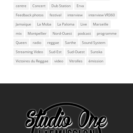
centre
Concert
Dub Station
Erva
Feedback photos
festival
interview
interview VR360
Jamaïque
La Moba
La Paloma
Live
Marseille
mix
Montpellier
Nord-Ouest
podcast
programme
Queen
radio
reggae
Sarthe
Sound System
Streaming Video
Sud-Est
Sud-Ouest
Sunska
Victoires du Reggae
video
Vitrolles
émission